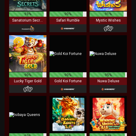
93%
90%
91%
Sanatorium Secrets
Safari Rumble
Mystic Wishes
90%
90%
95%
Lucky Tiger Gold
Gold Koi Fortune
Nuwa Deluxe
92%
95%
94%