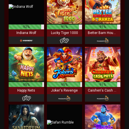
92%
91%
91%
Indiana Wolf
Lucky Tiger 1000
Better Barn House Bonanza
95%
95%
91%
Happy Nets
Joker's Revenge
Caishen's Cash Pots